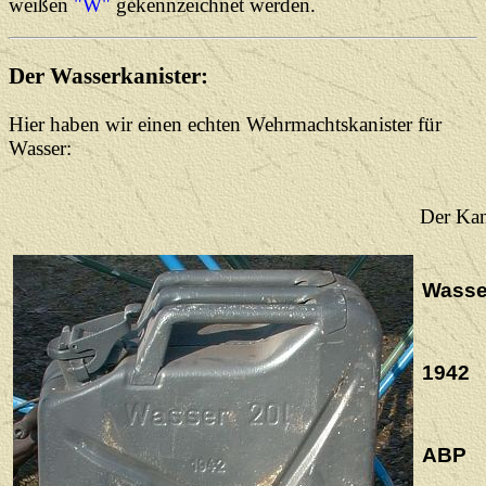
weißen
"W"
gekennzeichnet werden.
Der Wasserkanister:
Hier haben wir einen echten Wehrmachtskanister für
Wasser:
Der Kani
Wasser
1942
ABP